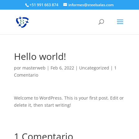
+51 991 663 874
informes@steelsalas.com
Hello world!
por
masterweb
|
Feb 6, 2022
|
Uncategorized
|
1
Comentario
Welcome to WordPress. This is your first post. Edit or
delete it, then start writing!
1 Comentario