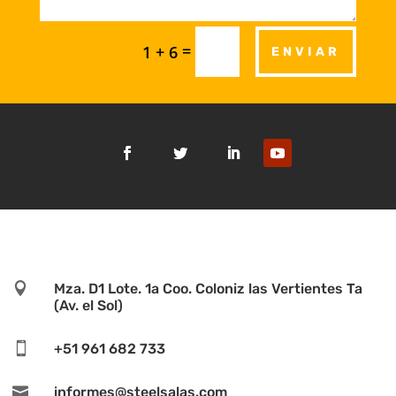
=
1 + 6
ENVIAR

Mza. D1 Lote. 1a Coo. Coloniz las Vertientes Ta
(Av. el Sol)

+51 961 682 733

informes@steelsalas.com